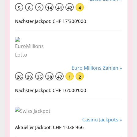
5
8
9
14
41
42
4
Nächster Jackpot: CHF 17'300'000
Euro Millions Zahlen »
26
29
35
38
47
1
2
Nächster Jackpot: CHF 16'000'000
Casino Jackpots »
Aktueller Jackpot: CHF 1'038'966