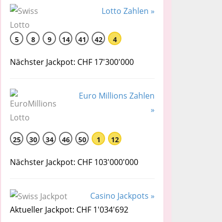
Lotto Zahlen »
5
8
9
14
41
42
4
Nächster Jackpot: CHF 17'300'000
Euro Millions Zahlen
»
25
30
34
46
50
1
12
Nächster Jackpot: CHF 103'000'000
Casino Jackpots »
Aktueller Jackpot: CHF 1'034'692