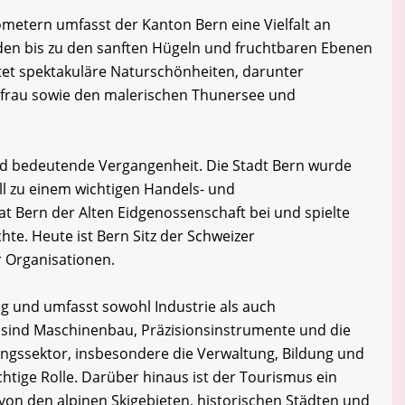
ometern umfasst der Kanton Bern eine Vielfalt an
den bis zu den sanften Hügeln und fruchtbaren Ebenen
tet spektakuläre Naturschönheiten, darunter
gfrau sowie den malerischen Thunersee und
nd bedeutende Vergangenheit. Die Stadt Bern wurde
ll zu einem wichtigen Handels- und
t Bern der Alten Eidgenossenschaft bei und spielte
chte. Heute ist Bern Sitz der Schweizer
r Organisationen.
tig und umfasst sowohl Industrie als auch
e sind Maschinenbau, Präzisionsinstrumente und die
ungssektor, insbesondere die Verwaltung, Bildung und
chtige Rolle. Darüber hinaus ist der Tourismus ein
on den alpinen Skigebieten, historischen Städten und