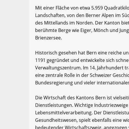
Mit einer Fläche von etwa 5.959 Quadratkil
Landschaften, von den Berner Alpen im Sü
des Mittellands im Norden. Der Kanton bie
berühmte Berge wie Eiger, Mönch und Jun
Brienzersee.
Historisch gesehen hat Bern eine reiche u
1191 gegründet und entwickelte sich schne
Verwaltungszentrum. Im 14. Jahrhundert tra
eine zentrale Rolle in der Schweizer Geschi
Bundesregierung und vieler internationale
Die Wirtschaft des Kantons Bern ist vielsei
Dienstleistungen. Wichtige Industriezweig
Lebensmittelverarbeitung. Der Dienstleist
Gesundheitswesen, spielt ebenfalls eine wi
bedeutender Wirtschaftszweig, angezogen v