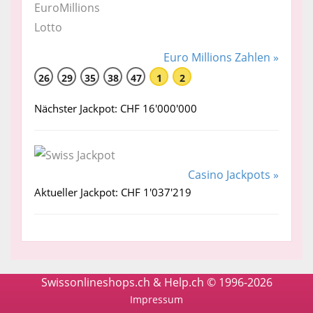
Euro Millions Zahlen »
26
29
35
38
47
1
2
Nächster Jackpot: CHF 16'000'000
Casino Jackpots »
Aktueller Jackpot: CHF 1'037'219
Swissonlineshops.ch & Help.ch © 1996-2026
Impressum