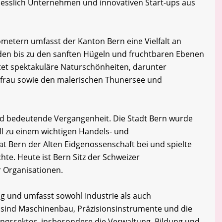
iesslich Unternehmen und innovativen Start-ups aus
ometern umfasst der Kanton Bern eine Vielfalt an
den bis zu den sanften Hügeln und fruchtbaren Ebenen
tet spektakuläre Naturschönheiten, darunter
gfrau sowie den malerischen Thunersee und
nd bedeutende Vergangenheit. Die Stadt Bern wurde
ll zu einem wichtigen Handels- und
t Bern der Alten Eidgenossenschaft bei und spielte
chte. Heute ist Bern Sitz der Schweizer
r Organisationen.
tig und umfasst sowohl Industrie als auch
e sind Maschinenbau, Präzisionsinstrumente und die
ungssektor, insbesondere die Verwaltung, Bildung und