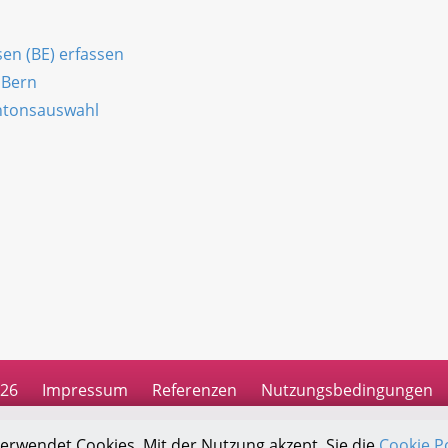
en (BE) erfassen
 Bern
antonsauswahl
n
026
Impressum
Referenzen
Nutzungsbedingungen
verwendet Cookies. Mit der Nutzung akzept. Sie die
Cookie Po