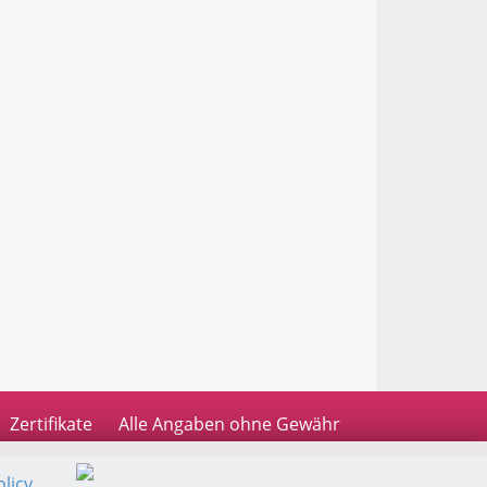
Zertifikate
Alle Angaben ohne Gewähr
licy
.