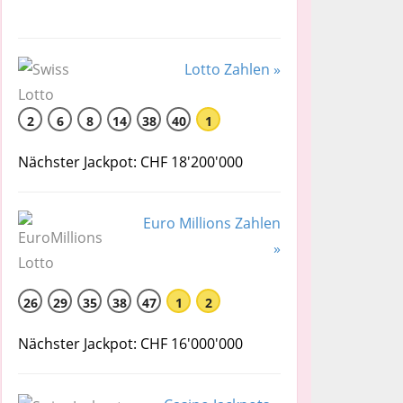
Lotto Zahlen »
2
6
8
14
38
40
1
Nächster Jackpot: CHF 18'200'000
Euro Millions Zahlen
»
26
29
35
38
47
1
2
Nächster Jackpot: CHF 16'000'000