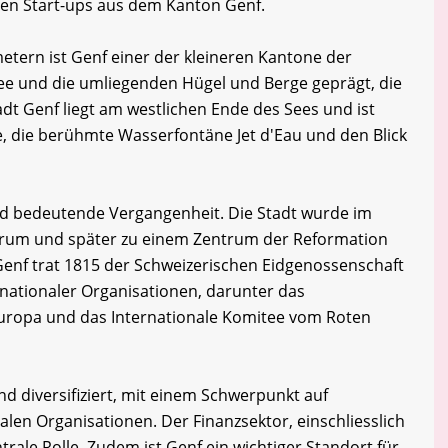
ven Start-ups aus dem Kanton Genf.
etern ist Genf einer der kleineren Kantone der
ee und die umliegenden Hügel und Berge geprägt, die
adt Genf liegt am westlichen Ende des Sees und ist
, die berühmte Wasserfontäne Jet d'Eau und den Blick
nd bedeutende Vergangenheit. Die Stadt wurde im
ntrum und später zu einem Zentrum der Reformation
 Genf trat 1815 der Schweizerischen Eidgenossenschaft
ternationaler Organisationen, darunter das
Europa und das Internationale Komitee vom Roten
nd diversifiziert, mit einem Schwerpunkt auf
alen Organisationen. Der Finanzsektor, einschliesslich
rale Rolle. Zudem ist Genf ein wichtiger Standort für