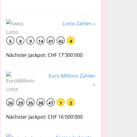
Lotto Zahlen »
5
8
9
14
41
42
4
Nächster Jackpot: CHF 17'300'000
Euro Millions Zahlen
»
26
29
35
38
47
1
2
Nächster Jackpot: CHF 16'000'000