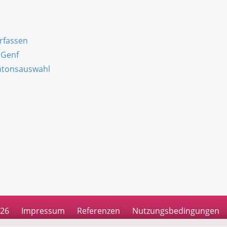
erfassen
 Genf
antonsauswahl
n
026
Impressum
Referenzen
Nutzungsbedingungen