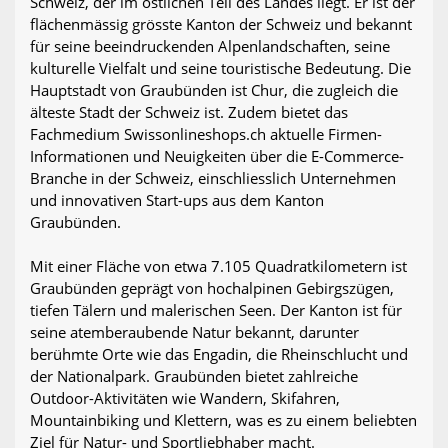
Schweiz, der im östlichen Teil des Landes liegt. Er ist der
flächenmässig grösste Kanton der Schweiz und bekannt
für seine beeindruckenden Alpenlandschaften, seine
kulturelle Vielfalt und seine touristische Bedeutung. Die
Hauptstadt von Graubünden ist Chur, die zugleich die
älteste Stadt der Schweiz ist. Zudem bietet das
Fachmedium Swissonlineshops.ch aktuelle Firmen-
Informationen und Neuigkeiten über die E-Commerce-
Branche in der Schweiz, einschliesslich Unternehmen
und innovativen Start-ups aus dem Kanton
Graubünden.
Mit einer Fläche von etwa 7.105 Quadratkilometern ist
Graubünden geprägt von hochalpinen Gebirgszügen,
tiefen Tälern und malerischen Seen. Der Kanton ist für
seine atemberaubende Natur bekannt, darunter
berühmte Orte wie das Engadin, die Rheinschlucht und
der Nationalpark. Graubünden bietet zahlreiche
Outdoor-Aktivitäten wie Wandern, Skifahren,
Mountainbiking und Klettern, was es zu einem beliebten
Ziel für Natur- und Sportliebhaber macht.