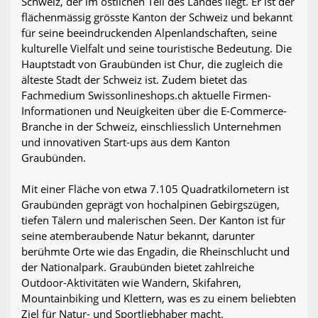
Schweiz, der im östlichen Teil des Landes liegt. Er ist der
flächenmässig grösste Kanton der Schweiz und bekannt
für seine beeindruckenden Alpenlandschaften, seine
kulturelle Vielfalt und seine touristische Bedeutung. Die
Hauptstadt von Graubünden ist Chur, die zugleich die
älteste Stadt der Schweiz ist. Zudem bietet das
Fachmedium Swissonlineshops.ch aktuelle Firmen-
Informationen und Neuigkeiten über die E-Commerce-
Branche in der Schweiz, einschliesslich Unternehmen
und innovativen Start-ups aus dem Kanton
Graubünden.
Mit einer Fläche von etwa 7.105 Quadratkilometern ist
Graubünden geprägt von hochalpinen Gebirgszügen,
tiefen Tälern und malerischen Seen. Der Kanton ist für
seine atemberaubende Natur bekannt, darunter
berühmte Orte wie das Engadin, die Rheinschlucht und
der Nationalpark. Graubünden bietet zahlreiche
Outdoor-Aktivitäten wie Wandern, Skifahren,
Mountainbiking und Klettern, was es zu einem beliebten
Ziel für Natur- und Sportliebhaber macht.