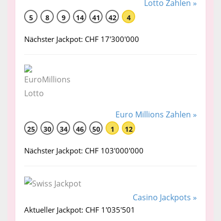
Lotto Zahlen »
5
8
9
14
41
42
4
Nächster Jackpot: CHF 17'300'000
Euro Millions Zahlen »
25
30
34
46
50
1
12
Nächster Jackpot: CHF 103'000'000
Casino Jackpots »
Aktueller Jackpot: CHF 1'035'501