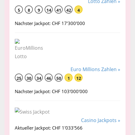
Lotto Zahlen »
5
8
9
14
41
42
4
Nächster Jackpot: CHF 17'300'000
Euro Millions Zahlen »
25
30
34
46
50
1
12
Nächster Jackpot: CHF 103'000'000
Casino Jackpots »
Aktueller Jackpot: CHF 1'033'566