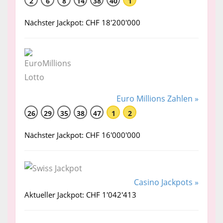
2
6
8
14
38
40
1
Nächster Jackpot: CHF 18'200'000
Euro Millions Zahlen »
26
29
35
38
47
1
2
Nächster Jackpot: CHF 16'000'000
Casino Jackpots »
Aktueller Jackpot: CHF 1'042'413