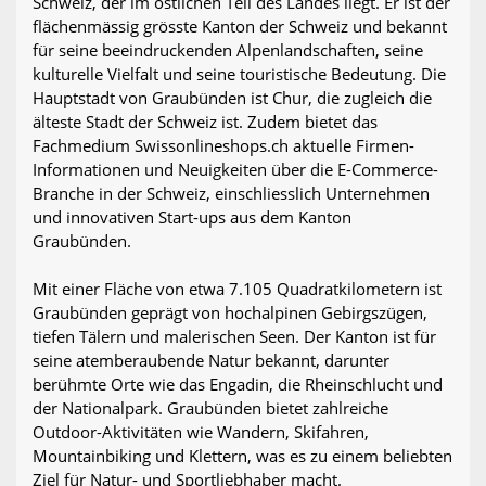
Schweiz, der im östlichen Teil des Landes liegt. Er ist der
flächenmässig grösste Kanton der Schweiz und bekannt
für seine beeindruckenden Alpenlandschaften, seine
kulturelle Vielfalt und seine touristische Bedeutung. Die
Hauptstadt von Graubünden ist Chur, die zugleich die
älteste Stadt der Schweiz ist. Zudem bietet das
Fachmedium Swissonlineshops.ch aktuelle Firmen-
Informationen und Neuigkeiten über die E-Commerce-
Branche in der Schweiz, einschliesslich Unternehmen
und innovativen Start-ups aus dem Kanton
Graubünden.
Mit einer Fläche von etwa 7.105 Quadratkilometern ist
Graubünden geprägt von hochalpinen Gebirgszügen,
tiefen Tälern und malerischen Seen. Der Kanton ist für
seine atemberaubende Natur bekannt, darunter
berühmte Orte wie das Engadin, die Rheinschlucht und
der Nationalpark. Graubünden bietet zahlreiche
Outdoor-Aktivitäten wie Wandern, Skifahren,
Mountainbiking und Klettern, was es zu einem beliebten
Ziel für Natur- und Sportliebhaber macht.