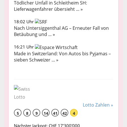
Tödlicher Unfall in Schleitheim SH:
Lieferwagenfahrer übersieht ... »
18:02 Uhr
Nach Untersiggenthal AG – Erneuter Fall von
Betäubung und ... »
16:21 Uhr
Made in Switzerland: Von Autos bis Pyjamas –
sieben Schweizer ... »
Lotto Zahlen »
5
8
9
14
41
42
4
Nächster Jackpot: CHF 17'300'000