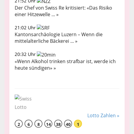
21:52 Uhr
Der Chef von Swiss Re kritisiert: «Das Risiko
einer Hitzewelle ... »
21:02 Uhr
Kantonsarchäologie Luzern – Wenn die
mittelalterliche Bäckerei ... »
20:32 Uhr
«Wenn Alkohol trinken strafbar ist, werde ich
heute sündigen» »
Lotto Zahlen »
2
6
8
14
38
40
1