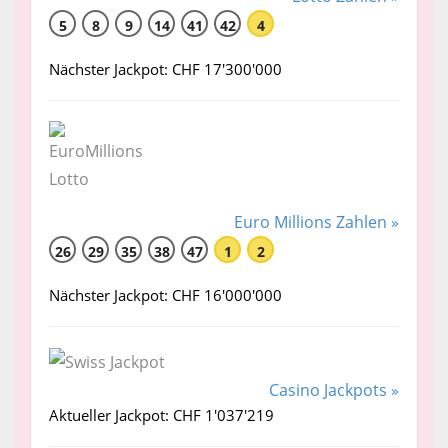
5
8
9
14
41
42
4
Nächster Jackpot: CHF 17'300'000
Euro Millions Zahlen »
26
29
35
38
47
1
2
Nächster Jackpot: CHF 16'000'000
Casino Jackpots »
Aktueller Jackpot: CHF 1'037'219