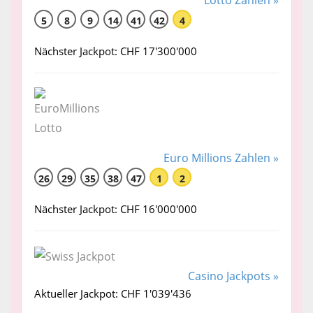
Lotto Zahlen »
5
8
9
14
41
42
4
Nächster Jackpot: CHF 17'300'000
Euro Millions Zahlen »
26
29
35
38
47
1
2
Nächster Jackpot: CHF 16'000'000
Casino Jackpots »
Aktueller Jackpot: CHF 1'039'436