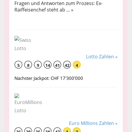
Fragen und Antworten zum Prozess: Ex-
Raiffeisenchef steht ab ... »
Lotto Zahlen »
5
8
9
14
41
42
4
Nächster Jackpot: CHF 17'300'000
Euro Millions Zahlen »
26
29
35
38
47
1
2