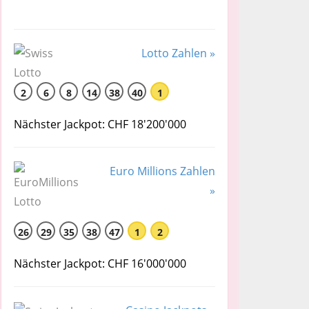
Lotto Zahlen »
2
6
8
14
38
40
1
Nächster Jackpot: CHF 18'200'000
Euro Millions Zahlen
»
26
29
35
38
47
1
2
Nächster Jackpot: CHF 16'000'000