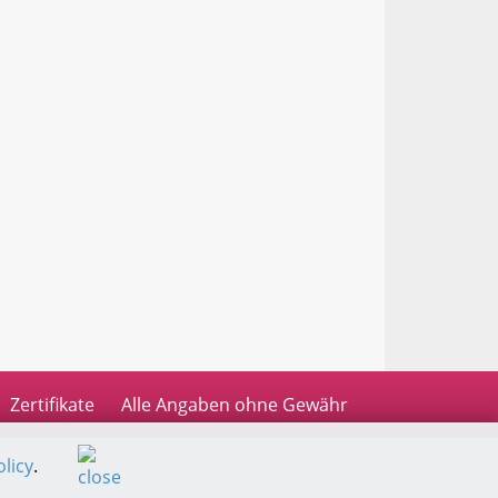
Zertifikate
Alle Angaben ohne Gewähr
licy
.