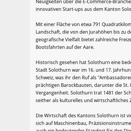
Neuigkeiten über die E-Commerce-Branche 
innovativen Start-ups aus dem Kanton Sol
Mit einer Fläche von etwa 791 Quadratkilo
Landschaft, die von den Jurahöhen bis zu d
geografische Vielfalt bietet zahlreiche Fr
Bootsfahrten auf der Aare.
Historisch gesehen hat Solothurn eine bede
Stadt Solothurn war im 16. und 17. Jahrhun
Schweiz, was ihr den Ruf als "Ambassadoren
prächtigen Barockbauten, darunter die St. 
Vergangenheit. Solothurn trat 1481 der Sc
seither als kulturelles und wirtschaftliches
Die Wirtschaft des Kantons Solothurn ist vie
sich auf Maschinenbau, Präzisionsinstrumen
auch ein bedeutender Standort für den Die