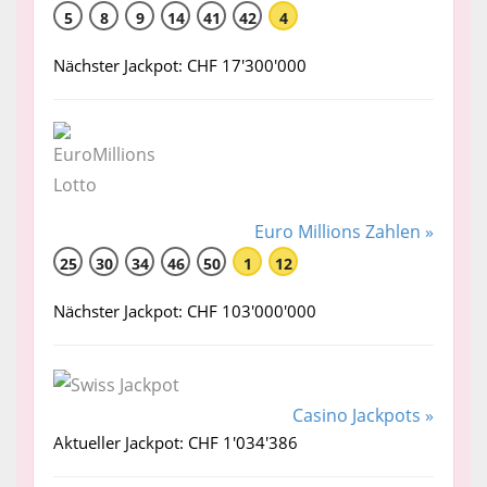
5
8
9
14
41
42
4
Nächster Jackpot: CHF 17'300'000
Euro Millions Zahlen »
25
30
34
46
50
1
12
Nächster Jackpot: CHF 103'000'000
Casino Jackpots »
Aktueller Jackpot: CHF 1'034'386