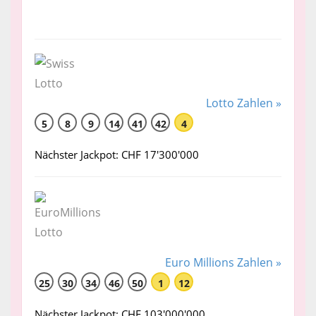
Lotto Zahlen »
5
8
9
14
41
42
4
Nächster Jackpot: CHF 17'300'000
Euro Millions Zahlen »
25
30
34
46
50
1
12
Nächster Jackpot: CHF 103'000'000