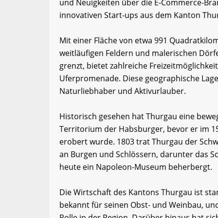
und Neuigkeiten über die E-Commerce-Bran
innovativen Start-ups aus dem Kanton Thu
Mit einer Fläche von etwa 991 Quadratkilom
weitläufigen Feldern und malerischen Dörf
grenzt, bietet zahlreiche Freizeitmöglichk
Uferpromenade. Diese geographische Lage 
Naturliebhaber und Aktivurlauber.
Historisch gesehen hat Thurgau eine beweg
Territorium der Habsburger, bevor er im 1
erobert wurde. 1803 trat Thurgau der Schwe
an Burgen und Schlössern, darunter das Sc
heute ein Napoleon-Museum beherbergt.
Die Wirtschaft des Kantons Thurgau ist sta
bekannt für seinen Obst- und Weinbau, und
Rolle in der Region. Darüber hinaus hat sic