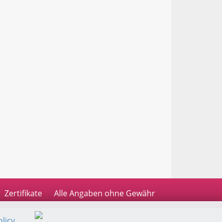
Zertifikate
Alle Angaben ohne Gewähr
licy
.