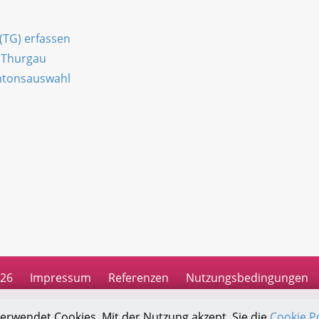
(TG) erfassen
n Thurgau
antonsauswahl
n
026
Impressum
Referenzen
Nutzungsbedingungen
verwendet Cookies. Mit der Nutzung akzept. Sie die
Cookie Po