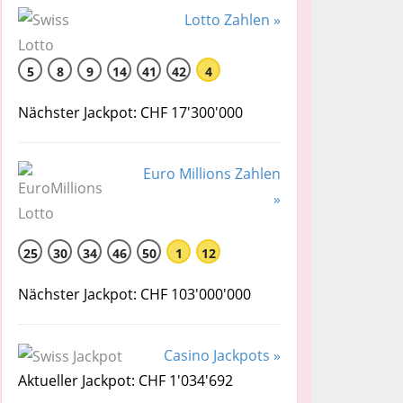
Lotto Zahlen »
5
8
9
14
41
42
4
Nächster Jackpot: CHF 17'300'000
Euro Millions Zahlen
»
25
30
34
46
50
1
12
Nächster Jackpot: CHF 103'000'000
Casino Jackpots »
Aktueller Jackpot: CHF 1'034'692