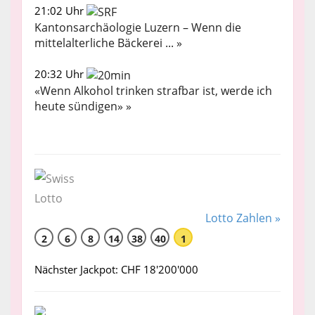
21:02 Uhr
Kantonsarchäologie Luzern – Wenn die
mittelalterliche Bäckerei ... »
20:32 Uhr
«Wenn Alkohol trinken strafbar ist, werde ich
heute sündigen» »
Lotto Zahlen »
2
6
8
14
38
40
1
Nächster Jackpot: CHF 18'200'000