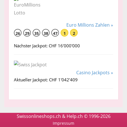
Euro Millions Zahlen »
26
29
35
38
47
1
2
Nächster Jackpot: CHF 16'000'000
Casino Jackpots »
Aktueller Jackpot: CHF 1'042'409
Swissonlineshops.ch & Help.ch © 1996-2026
Impressum