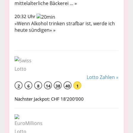
mittelalterliche Bäckerei ... »
20:32 Uhr
«Wenn Alkohol trinken strafbar ist, werde ich
heute sündigen» »
Lotto Zahlen »
2
6
8
14
38
40
1
Nächster Jackpot: CHF 18'200'000