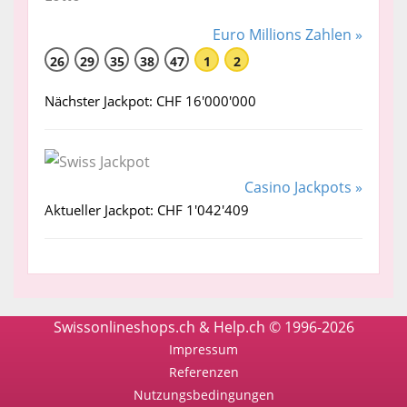
Euro Millions Zahlen »
26
29
35
38
47
1
2
Nächster Jackpot: CHF 16'000'000
Casino Jackpots »
Aktueller Jackpot: CHF 1'042'409
Swissonlineshops.ch & Help.ch © 1996-2026
Impressum
Referenzen
Nutzungsbedingungen