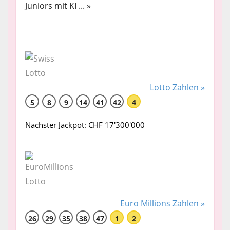
Juniors mit KI ... »
Lotto Zahlen »
5
8
9
14
41
42
4
Nächster Jackpot: CHF 17'300'000
Euro Millions Zahlen »
26
29
35
38
47
1
2