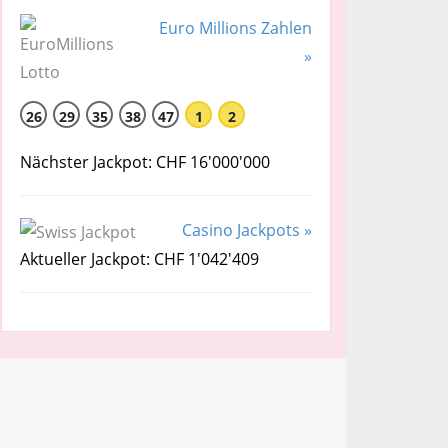
Euro Millions Zahlen
»
26
29
35
38
47
1
2
Nächster Jackpot: CHF 16'000'000
Casino Jackpots »
Aktueller Jackpot: CHF 1'042'409