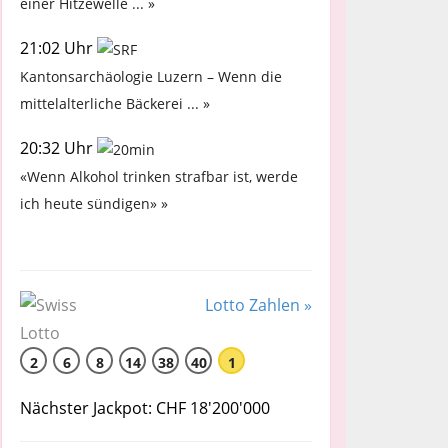
einer Hitzewelle ... »
21:02 Uhr
Kantonsarchäologie Luzern – Wenn die
mittelalterliche Bäckerei ... »
20:32 Uhr
«Wenn Alkohol trinken strafbar ist, werde
ich heute sündigen» »
Lotto Zahlen »
2
6
8
14
38
40
1
Nächster Jackpot: CHF 18'200'000