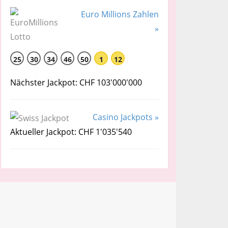
Euro Millions Zahlen
»
25
30
34
46
50
1
12
Nächster Jackpot: CHF 103'000'000
Casino Jackpots »
Aktueller Jackpot: CHF 1'035'540