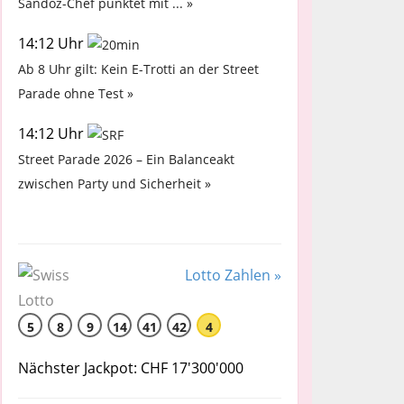
Sandoz-Chef punktet mit ... »
14:12 Uhr
Ab 8 Uhr gilt: Kein E-Trotti an der Street
Parade ohne Test »
14:12 Uhr
Street Parade 2026 – Ein Balanceakt
zwischen Party und Sicherheit »
Lotto Zahlen »
5
8
9
14
41
42
4
Nächster Jackpot: CHF 17'300'000