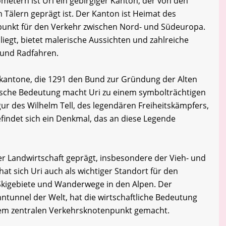
ometern ist Uri ein gebirgiger Kanton, der von den
n Tälern geprägt ist. Der Kanton ist Heimat des
unkt für den Verkehr zwischen Nord- und Südeuropa.
liegt, bietet malerische Aussichten und zahlreiche
 und Radfahren.
Urkantone, die 1291 den Bund zur Gründung der Alten
rische Bedeutung macht Uri zu einem symbolträchtigen
gur des Wilhelm Tell, des legendären Freiheitskämpfers,
efindet sich ein Denkmal, das an diese Legende
 der Landwirtschaft geprägt, insbesondere der Vieh- und
hat sich Uri auch als wichtiger Standort für den
 Skigebiete und Wanderwege in den Alpen. Der
ntunnel der Welt, hat die wirtschaftliche Bedeutung
inem zentralen Verkehrsknotenpunkt gemacht.