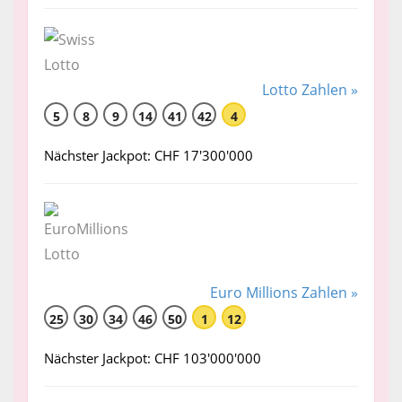
Lotto Zahlen »
5
8
9
14
41
42
4
Nächster Jackpot: CHF 17'300'000
Euro Millions Zahlen »
25
30
34
46
50
1
12
Nächster Jackpot: CHF 103'000'000