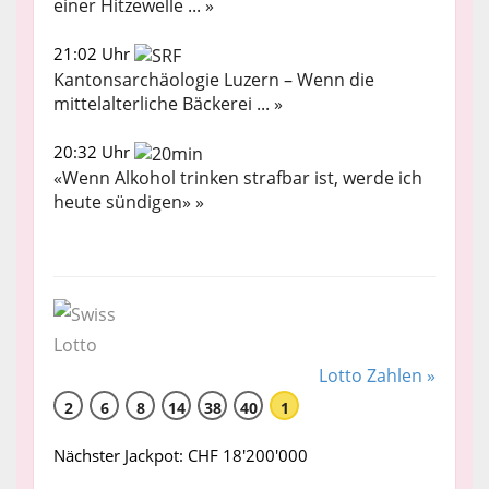
einer Hitzewelle ... »
21:02 Uhr
Kantonsarchäologie Luzern – Wenn die
mittelalterliche Bäckerei ... »
20:32 Uhr
«Wenn Alkohol trinken strafbar ist, werde ich
heute sündigen» »
Lotto Zahlen »
2
6
8
14
38
40
1
Nächster Jackpot: CHF 18'200'000