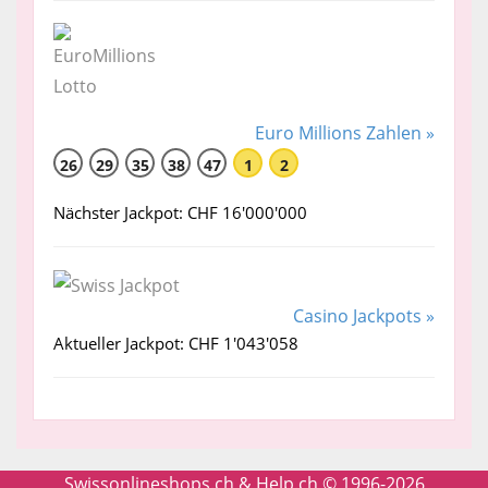
Euro Millions Zahlen »
26
29
35
38
47
1
2
Nächster Jackpot: CHF 16'000'000
Casino Jackpots »
Aktueller Jackpot: CHF 1'043'058
Swissonlineshops.ch & Help.ch © 1996-2026