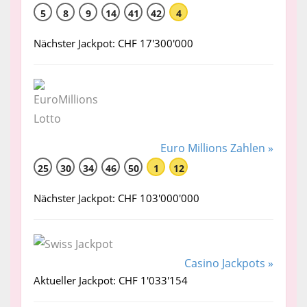
5
8
9
14
41
42
4
Nächster Jackpot: CHF 17'300'000
Euro Millions Zahlen »
25
30
34
46
50
1
12
Nächster Jackpot: CHF 103'000'000
Casino Jackpots »
Aktueller Jackpot: CHF 1'033'154