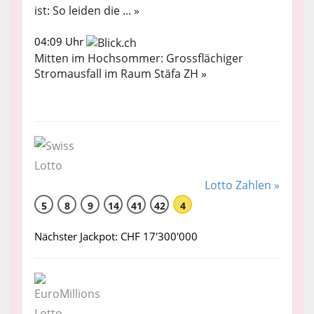
ist: So leiden die ... »
04:09 Uhr
Mitten im Hochsommer: Grossflächiger
Stromausfall im Raum Stäfa ZH »
Lotto Zahlen »
5
8
9
14
41
42
4
Nächster Jackpot: CHF 17'300'000