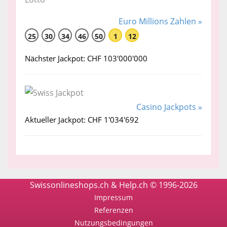
Euro Millions Zahlen »
25
30
34
46
50
1
12
Nächster Jackpot: CHF 103'000'000
Casino Jackpots »
Aktueller Jackpot: CHF 1'034'692
Swissonlineshops.ch & Help.ch © 1996-2026
Impressum
Referenzen
Nutzungsbedingungen