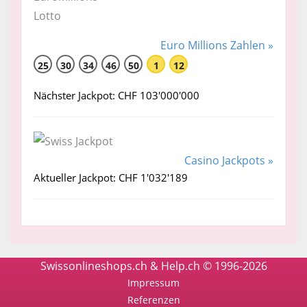
Euro Millions Zahlen »
25
30
34
46
50
1
12
Nächster Jackpot: CHF 103'000'000
Casino Jackpots »
Aktueller Jackpot: CHF 1'032'189
Swissonlineshops.ch & Help.ch © 1996-2026
Impressum
Referenzen