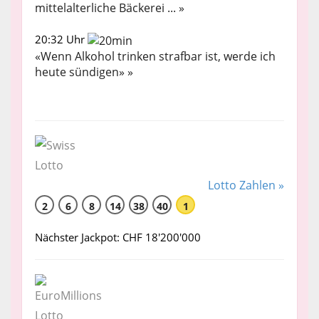
mittelalterliche Bäckerei ... »
20:32 Uhr
«Wenn Alkohol trinken strafbar ist, werde ich
heute sündigen» »
Lotto Zahlen »
2
6
8
14
38
40
1
Nächster Jackpot: CHF 18'200'000