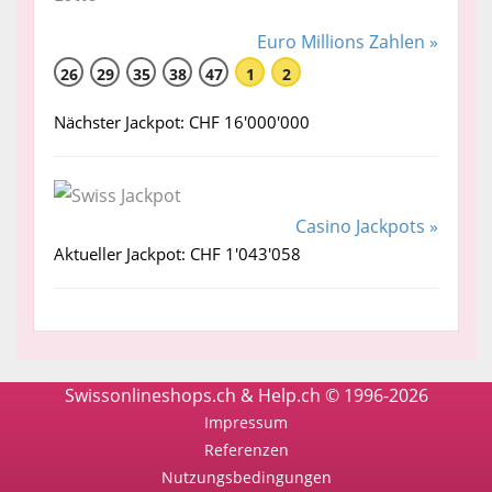
Euro Millions Zahlen »
26
29
35
38
47
1
2
Nächster Jackpot: CHF 16'000'000
Casino Jackpots »
Aktueller Jackpot: CHF 1'043'058
Swissonlineshops.ch & Help.ch © 1996-2026
Impressum
Referenzen
Nutzungsbedingungen