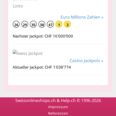
Euro Millions Zahlen »
26
29
35
38
47
1
2
Nächster Jackpot: CHF 16'000'000
Casino Jackpots »
Aktueller Jackpot: CHF 1'038'774
Swissonlineshops.ch & Help.ch © 1996-2026
Impressum
Referenzen