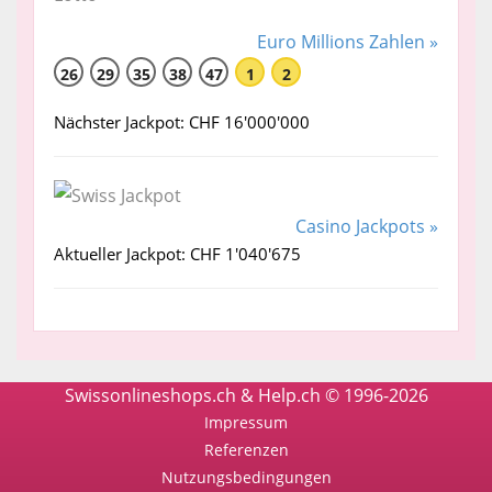
Euro Millions Zahlen »
26
29
35
38
47
1
2
Nächster Jackpot: CHF 16'000'000
Casino Jackpots »
Aktueller Jackpot: CHF 1'040'675
Swissonlineshops.ch & Help.ch © 1996-2026
Impressum
Referenzen
Nutzungsbedingungen