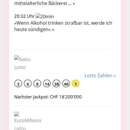
mittelalterliche Bäckerei ... »
20:32 Uhr
«Wenn Alkohol trinken strafbar ist, werde ich
heute sündigen» »
Lotto Zahlen »
2
6
8
14
38
40
1
Nächster Jackpot: CHF 18'200'000