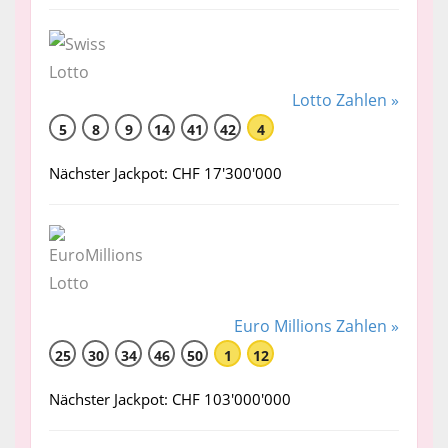
Lotto Zahlen »
5
8
9
14
41
42
4
Nächster Jackpot: CHF 17'300'000
Euro Millions Zahlen »
25
30
34
46
50
1
12
Nächster Jackpot: CHF 103'000'000