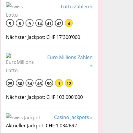
Lotto Zahlen »
5
8
9
14
41
42
4
Nächster Jackpot: CHF 17'300'000
Euro Millions Zahlen
»
25
30
34
46
50
1
12
Nächster Jackpot: CHF 103'000'000
Casino Jackpots »
Aktueller Jackpot: CHF 1'034'692