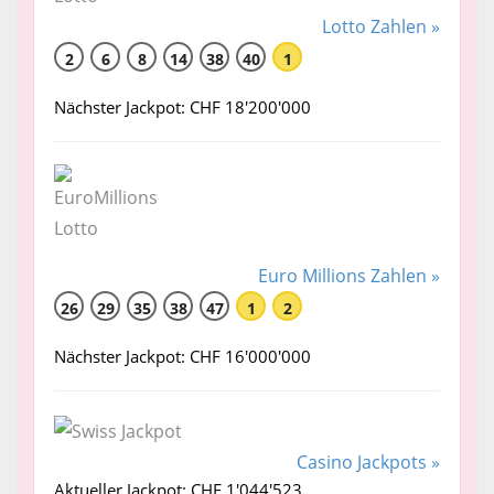
Lotto Zahlen »
2
6
8
14
38
40
1
Nächster Jackpot: CHF 18'200'000
Euro Millions Zahlen »
26
29
35
38
47
1
2
Nächster Jackpot: CHF 16'000'000
Casino Jackpots »
Aktueller Jackpot: CHF 1'044'523