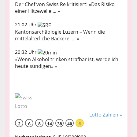
Der Chef von Swiss Re kritisiert: «Das Risiko
einer Hitzewelle ... »
21:02 Uhr
Kantonsarchäologie Luzern – Wenn die
mittelalterliche Bäckerei ... »
20:32 Uhr
«Wenn Alkohol trinken strafbar ist, werde ich
heute sündigen» »
Lotto Zahlen »
2
6
8
14
38
40
1
Nächster Jackpot: CHF 18'200'000