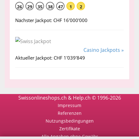
26
29
35
38
47
1
2
Nächster Jackpot: CHF 16'000'000
Casino Jackpots »
Aktueller Jackpot: CHF 1'039'849
Swissonlineshops.ch & Help.ch © 1996-2026
Impressum
Referenzen
Nutzungsbedingungen
Zertifikate
Alle Angaben ohne Gewähr