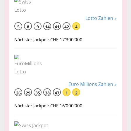
Lotto Zahlen »
5
8
9
14
41
42
4
Nächster Jackpot: CHF 17'300'000
Euro Millions Zahlen »
26
29
35
38
47
1
2
Nächster Jackpot: CHF 16'000'000