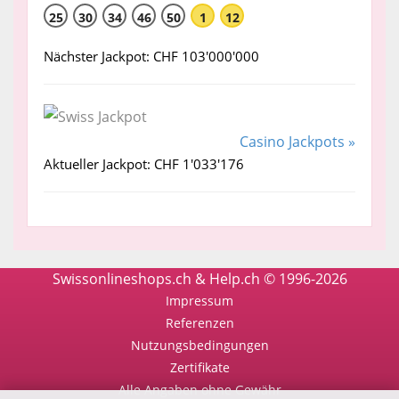
25
30
34
46
50
1
12
Nächster Jackpot: CHF 103'000'000
Casino Jackpots »
Aktueller Jackpot: CHF 1'033'176
Swissonlineshops.ch & Help.ch © 1996-2026
Impressum
Referenzen
Nutzungsbedingungen
Zertifikate
Alle Angaben ohne Gewähr