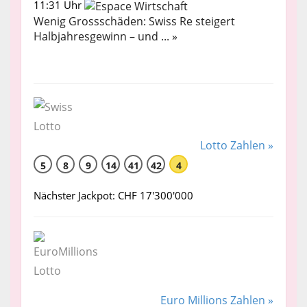
11:31 Uhr
Wenig Grossschäden: Swiss Re steigert
Halbjahresgewinn – und ... »
Lotto Zahlen »
5
8
9
14
41
42
4
Nächster Jackpot: CHF 17'300'000
Euro Millions Zahlen »