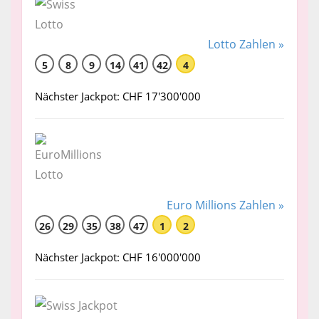
Lotto Zahlen »
5
8
9
14
41
42
4
Nächster Jackpot: CHF 17'300'000
Euro Millions Zahlen »
26
29
35
38
47
1
2
Nächster Jackpot: CHF 16'000'000