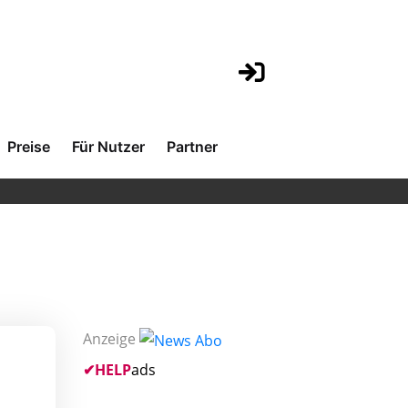
Preise
Für Nutzer
Partner
Anzeige
✔
HELP
ads