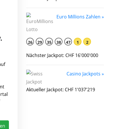
Euro Millions Zahlen »
.
26
29
35
38
47
1
2
Nächster Jackpot: CHF 16'000'000
auf
Casino Jackpots »
nt
Aktueller Jackpot: CHF 1'037'219
rtal
sen