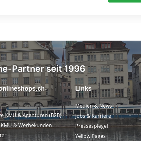
ne-Partner seit 1996
onlineshops.ch-
Links
r
Medien & News
e KMU & Agenturen (B2B)
Jobs & Karriere
e KMU & Werbekunden
Pressespiegel
ter
Yellow Pages