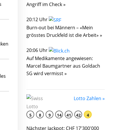
s
Angriff im Check »
20:12 Uhr
Burn-out bei Männern – «Mein
grösstes Druckfeld ist die Arbeit» »
iken
20:06 Uhr
Auf Medikamente angewiesen:
Marcel Baumgartner aus Goldach
SG wird vermisst »
des
Lotto Zahlen »
5
8
9
14
41
42
4
Nächster Jackpot: CHF 17'300'000