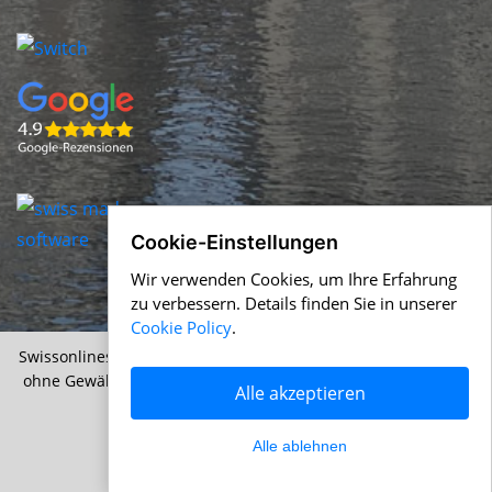
Cookie-Einstellungen
Wir verwenden Cookies, um Ihre Erfahrung
zu verbessern. Details finden Sie in unserer
Cookie Policy
.
Swissonlineshops.ch &
Help.ch
© 1996-2026 Alle Angaben
ohne Gewähr |
AGB
|
Nutzungsbedingungen
|
Cookie Policy
Alle akzeptieren
|
Datenschutz
Alle ablehnen
Über uns