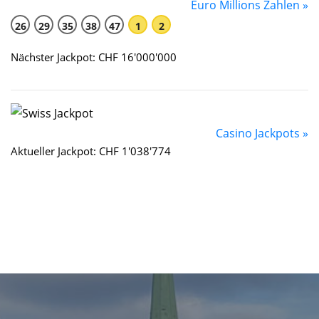
Euro Millions Zahlen »
26
29
35
38
47
1
2
Nächster Jackpot: CHF 16'000'000
Casino Jackpots »
Aktueller Jackpot: CHF 1'038'774