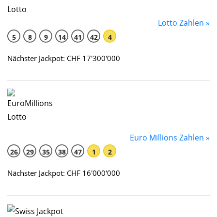
Lotto Zahlen »
5
8
9
14
41
42
4
Nächster Jackpot: CHF 17'300'000
Euro Millions Zahlen »
26
29
35
38
47
1
2
Nächster Jackpot: CHF 16'000'000