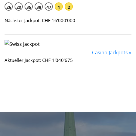
26
29
35
38
47
1
2
Nächster Jackpot: CHF 16'000'000
Casino Jackpots »
Aktueller Jackpot: CHF 1'040'675