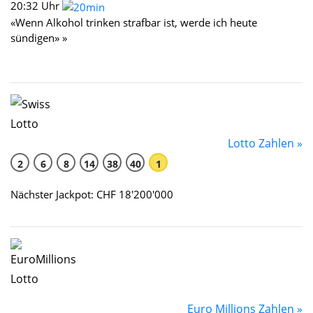
20:32 Uhr
«Wenn Alkohol trinken strafbar ist, werde ich heute
sündigen» »
Lotto Zahlen »
2
6
8
14
38
40
1
Nächster Jackpot: CHF 18'200'000
Euro Millions Zahlen »