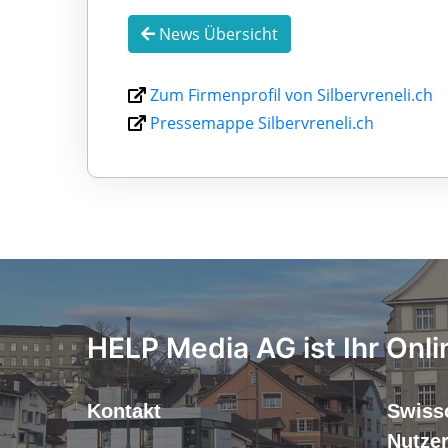
News Übersicht
Zum Firmenprofil von Silbervreneli.ch
Pressemappe Silbervreneli.ch
HELP Media AG ist Ihr Onli
Kontakt
Swiss
Nutze