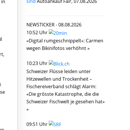
sind
Autoankauf Fair, 07.08.2026
 in
NEWSTICKER -
08.08.2026
10:52 Uhr
l
«Digital rumgeschnippelt»: Carmen
wegen Bikinifotos verhöhnt »
rt,
10:23 Uhr
Schweizer Flüsse leiden unter
Hitzewellen und Trockenheit –
i
Fischereiverband schlägt Alarm:
sse
«Die grösste Katastrophe, die die
Schweizer Fischwelt je gesehen hat»
»
09:51 Uhr
en,