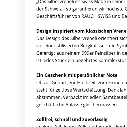
„Das Silbervreneli ist Swiss Made in seiner
der Schweiz – so garantieren wir höchste Q
Geschäftsführer von RAUCH SWISS und Betr
Design inspiriert vom klassischen Vrenel
Das Design des Silbervreneli orientiert sic
vor einer stilisierten Bergkulisse – ein S
Gefertigt aus reinem 999er Feinsilber in der
ist jedes Stück ein begehrtes Sammlerstüc
Ein Geschenk mit persönlicher Note
Ob zur Geburt, zur Hochzeit, zum Firmenj
steht für zeitlose Wertschätzung. Dank Ja
abstimmen. Verpackt im edlen Samtbeutel un
geschäftliche Anlässe gleichermassen.
Zollfrei, schnell und zuverlässig
In einer Zeit, in der Zölle und Handelskonf