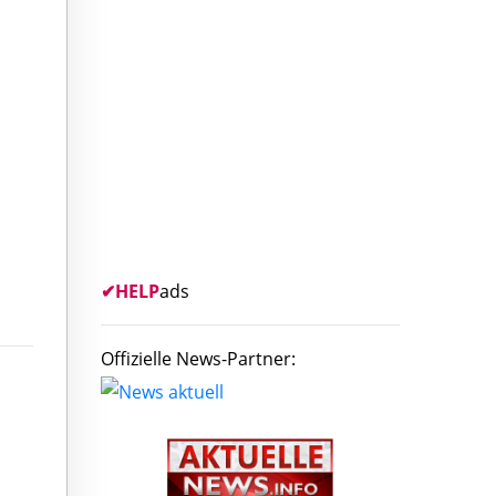
✔
HELP
ads
Offizielle News-Partner: