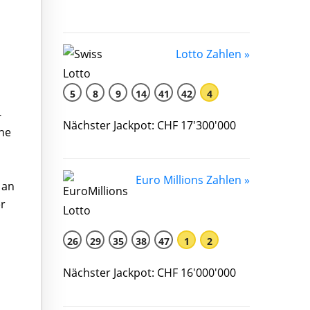
Lotto Zahlen »
5
8
9
14
41
42
4
-
Nächster Jackpot: CHF 17'300'000
rne
Euro Millions Zahlen »
 an
er
26
29
35
38
47
1
2
Nächster Jackpot: CHF 16'000'000