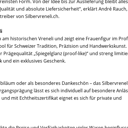
 reinsten Form. Von der Idee bis zur Auslieferung bleibt alles
ualität und absolute Liefersicherheit“, erklärt André Rauch,
eiber von Silbervreneli.ch.
i
h am historischen Vreneli und zeigt eine Frauenfigur im Profi
ymbol für Schweizer Tradition, Präzision und Handwerkskunst.
 Prägequalität „Spiegelglanz (proof-like)“ und streng limitie
k und ein exklusives Geschenk.
ubiläum oder als besonderes Dankeschön – das Silbervrenel
hrgangsprägung lässt es sich individuell auf besondere Anlä
d mit Echtheitszertifikat eignet es sich für private und
likte die Preise und Verfügbarkeiten vieler Waren beeinfluss