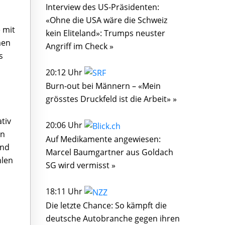
Interview des US-Präsidenten:
«Ohne die USA wäre die Schweiz
 mit
kein Eliteland»: Trumps neuster
men
Angriff im Check »
s
20:12 Uhr
Burn-out bei Männern – «Mein
grösstes Druckfeld ist die Arbeit» »
tiv
20:06 Uhr
nn
Auf Medikamente angewiesen:
und
Marcel Baumgartner aus Goldach
hlen
SG wird vermisst »
18:11 Uhr
Die letzte Chance: So kämpft die
deutsche Autobranche gegen ihren