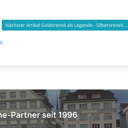
Nächster Artikel Goldvreneli als Legende - Silbervreneli ..
AG
ne-Partner seit 1996