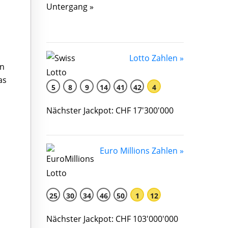
Untergang »
Lotto Zahlen »
en
as
5
8
9
14
41
42
4
Nächster Jackpot: CHF 17'300'000
Euro Millions Zahlen »
25
30
34
46
50
1
12
Nächster Jackpot: CHF 103'000'000