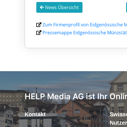
News Übersicht
Zum Firmenprofil von Eidgenössische 
Pressemappe Eidgenössische Münzstät
HELP Media AG ist Ihr Onli
Kontakt
Swiss
Nutze