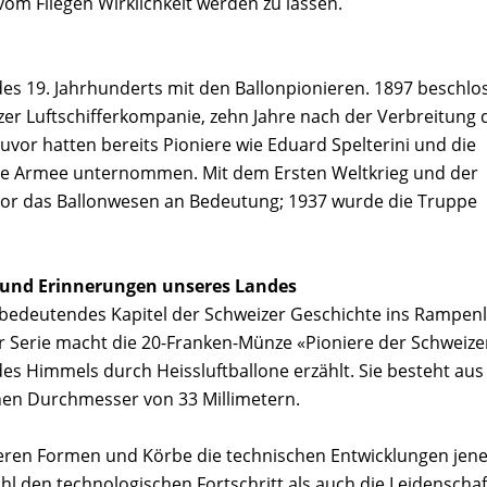
om Fliegen Wirklichkeit werden zu lassen.
des 19. Jahrhunderts mit den Ballonpionieren. 1897 beschlo
er Luftschifferkompanie, zehn Jahre nach der Verbreitung 
Zuvor hatten bereits Pioniere wie Eduard Spelterini und die
die Armee unternommen. Mit dem Ersten Weltkrieg und der
rlor das Ballonwesen an Bedeutung; 1937 wurde die Truppe
und Erinnerungen unseres Landes
bedeutendes Kapitel der Schweizer Geschichte ins Rampenl
zur Serie macht die 20-Franken-Münze «Pioniere der Schweize
des Himmels durch Heissluftballone erzählt. Sie besteht aus
inen Durchmesser von 33 Millimetern.
 deren Formen und Körbe die technischen Entwicklungen jen
hl den technologischen Fortschritt als auch die Leidenschaf