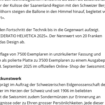
or der Kulisse der Saanenland-Region mit den Schweizer Be
orn steigen die Ballone in den Himmel hinauf, begleitet 
t».
 den Fortschritt der Technik bis in die Gegenwart aufzeigt.
DERATIO HELVETICA 2025». Der Nennwert von 20 Franken
das Design ab.
uflage von 7’500 Exemplaren in unzirkulierter Fassung und
 als polierte Platte zu 3’500 Exemplaren zu einem Ausgabep
18. September 2025 im offiziellen Online- Shop der Swissmint
stkunstwerk
prägt im Auftrag der Schweizerischen Eidgenossenschaft d
ser im Herzen der Schweiz und seit 1906 im beliebten
rägt die Swissmint zudem Sondermünzen zur Erinnerung an
ignisse oder zu Ehren grosser Persönlichkeiten. Jede dieser