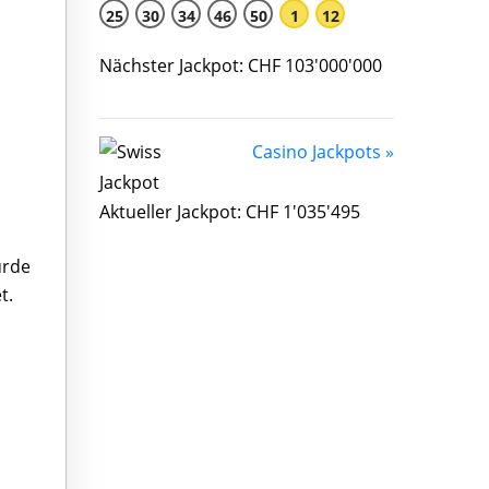
25
30
34
46
50
1
12
Nächster Jackpot: CHF 103'000'000
Casino Jackpots »
Aktueller Jackpot: CHF 1'035'495
urde
t.