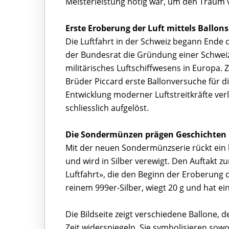
Meisterleistung nötig war, um den Traum v
Erste Eroberung der Luft mittels Ballons
Die Luftfahrt in der Schweiz begann Ende 
der Bundesrat die Gründung einer Schweiz
militärisches Luftschiffwesens in Europa. 
Brüder Piccard erste Ballonversuche für 
Entwicklung moderner Luftstreitkräfte ve
schliesslich aufgelöst.
Die Sondermünzen prägen Geschichten 
Mit der neuen Sondermünzserie rückt ein 
und wird in Silber verewigt. Den Auftakt 
Luftfahrt», die den Beginn der Eroberung 
reinem 999er-Silber, wiegt 20 g und hat e
Die Bildseite zeigt verschiedene Ballone,
Zeit widerspiegeln. Sie symbolisieren sowo