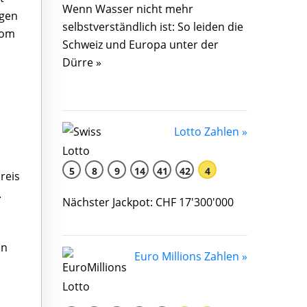
Wenn Wasser nicht mehr
rgen
selbstverständlich ist: So leiden die
vom
Schweiz und Europa unter der
Dürre »
Lotto Zahlen »
5
8
9
14
41
42
4
reis
.
Nächster Jackpot: CHF 17'300'000
en
Euro Millions Zahlen »