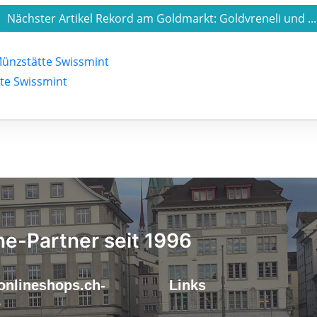
Nächster Artikel Rekord am Goldmarkt: Goldvreneli und ..
Münzstätte Swissmint
te Swissmint
ne-Partner seit 1996
onlineshops.ch-
Links
r