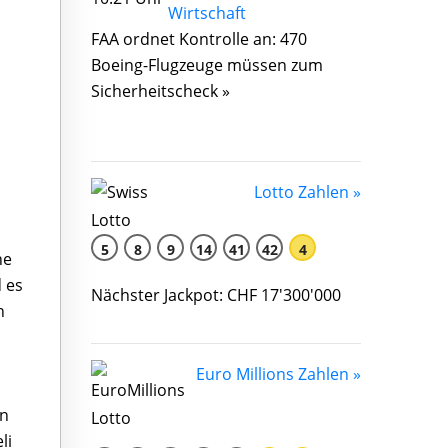
FAA ordnet Kontrolle an: 470
Boeing-Flugzeuge müssen zum
Sicherheitscheck »
Lotto Zahlen »
5
8
9
14
41
42
4
ne
d es
Nächster Jackpot: CHF 17'300'000
n
Euro Millions Zahlen »
en
li