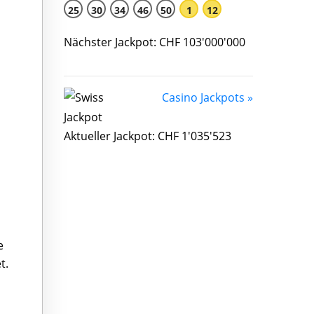
25
30
34
46
50
1
12
Nächster Jackpot: CHF 103'000'000
Casino Jackpots »
Aktueller Jackpot: CHF 1'035'523
e
t.