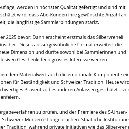
 Auflage, werden in höchster Qualität gefertigt und sind mit
 geschätzt wird, dass Abo-Kunden ihre gewünschte Anzahl an
eit, die langfristige Sammlerbindungen stärkt.
r 2025 bevor: Dann erscheint erstmals das Silbervreneli
nsilber. Dieses aussergewöhnliche Format erweitert die
e neue Dimension und dürfte sowohl bei Sammlerinnen und
lusiven Geschenkideen grosses Interesse wecken.
neben dem Materialwert auch die emotionale Komponente ei
tionen für Beständigkeit und Schweizer Tradition. Heute wir
chwertiges Präsent zu besonderen Anlässen geschätzt – vo
menfeiern.
ergabeverfahren zu prüfen, und der Premiere des 5-Unzen-
für Schweizer Münzen ist ungebrochen. Staatliche Institution
r Tradition, während private Initiativen wie das Silbervrene