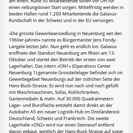
am Rhein. Rund 50 Mitarbeitende sollen vor Ort für
einen reibungslosen Start sorgen. Mittelfristig werden in
beiden Hallen rund 1.200 Mitarbeitende die Galaxus-
Kundschaft in der Schweiz und in der EU versorgen.
«Die grösste Gewerbeansiedlung in Neuenburg seit den
1960er-Jahren» nannte es Bürgermeister Jens Fondy-
Langela letztes Jahr. Nun geht es endlich los: Galaxus
eröffnete den Standort Neuenburg am Rhein am 13.
Oktober und startet den Betrieb der ersten von zwei
Lagerhallen. Das intern «ON1» (Operations Center
Neuenburg 1) genannte Grossteilelager befindet sich im
Gewerbegebiet Neuenburgs auf der östlichen Seite der
Hans-Buck-Strasse. Es wird nun nach und nach gefüllt
mit Waschmaschinen, Sofas, Kühlschränken,
Gartenmöbeln & mehr. Auf 30.000 Quadratmetern
Lager- und Bürofläche entsteht damit direkt an der
Autobahn A5 ein neuer Logistik-Hub im Dreiländereck
Deutschland, Schweiz und Frankreich. Die zweite
Lagerhalle «ON2» wird nur einen Steinwurf entfernt
davon gebaut, westlich der Hans-Buck-Strasse auf sogar