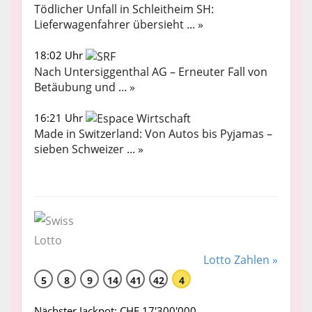
Tödlicher Unfall in Schleitheim SH:
Lieferwagenfahrer übersieht ... »
18:02 Uhr
Nach Untersiggenthal AG – Erneuter Fall von
Betäubung und ... »
16:21 Uhr
Made in Switzerland: Von Autos bis Pyjamas –
sieben Schweizer ... »
Lotto Zahlen »
5
8
9
14
41
42
4
Nächster Jackpot: CHF 17'300'000