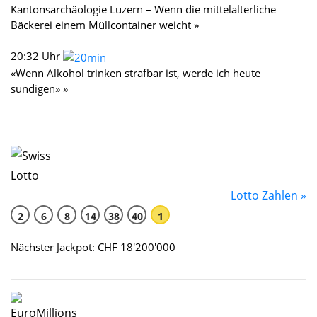
Kantonsarchäologie Luzern – Wenn die mittelalterliche
Bäckerei einem Müllcontainer weicht »
20:32 Uhr
«Wenn Alkohol trinken strafbar ist, werde ich heute
sündigen» »
Lotto Zahlen »
2
6
8
14
38
40
1
Nächster Jackpot: CHF 18'200'000