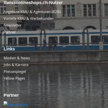
Swissonlineshops.ch-Nutzer
Angebote KMU & Agenturen (B2B)
Vorteile KMU & Werbekunden
Newsletter
Partner
Links
Medien & News
Jobs & Karriere
Pressespiegel
Yellow Pages
Partner