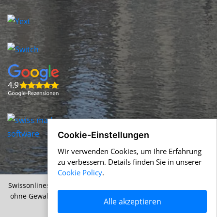
Cookie-Einstellungen
Wir verwenden Cookies, um Ihre Erfahrung
zu verbessern. Details finden Sie in unserer
Cookie Policy
.
Swissonlineshops.ch &
Help.ch
© 1996-2026 Alle Angaben
ohne Gewähr |
AGB
|
Nutzungsbedingungen
|
Cookie Policy
Alle akzeptieren
|
Datenschutz